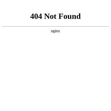
网站地图
医院首页
医院概况
医院资讯
专家团队
疾病中心
儿童癫痫
青少年癫痫
成人癫痫
健康讲堂
就诊流程
预约医生
当前位置：
首页
>>
疾病中心
>>
成人癫痫
>> 今日要闻[贵阳哪家医院看癫
痫]诱发癫痫的七大恶习！
今日要闻[贵阳哪家医院看癫痫]诱发癫痫的七大恶
习！