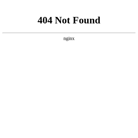
网站地图
医院首页
医院概况
医院资讯
专家团队
疾病中心
儿童癫痫
青少年癫痫
成人癫痫
健康讲堂
就诊流程
预约医生
当前位置：
首页
>>
医院环境
医院环境
导医台