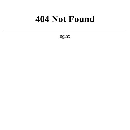
网站地图
医院首页
医院概况
医院资讯
专家团队
疾病中心
儿童癫痫
青少年癫痫
成人癫痫
健康讲堂
就诊流程
预约医生
当前位置：
首页
>>
疾病中心
>>
儿童癫痫
>> 贵阳癫痫病医院[网上预约]儿
童癫痫有何危害?
贵阳癫痫病医院[网上预约]儿童癫痫有何危害?
来源：贵阳颠康癫痫病医院
更新时间：2025-02-10